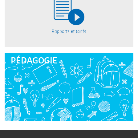
FACILITER LES ÉCHANGES
Rapports et tarifs
Je mets à jour mes coordonnées
PÉDAGOGIE
ENTRETIEN ET VIDANGE
Economisez jusqu'à 30% avec notre tarif de groupe.