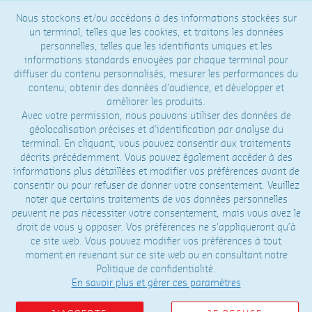
Nous stockons et/ou accédons à des informations stockées sur
un terminal, telles que les cookies, et traitons les données
personnelles, telles que les identifiants uniques et les
informations standards envoyées par chaque terminal pour
diffuser du contenu personnalisés, mesurer les performances du
ECONOMISONS L'EAU
contenu, obtenir des données d'audience, et développer et
améliorer les produits.
Je m'informe des restrictions d'usages de l'eau dans ma commune
Avec votre permission, nous pouvons utiliser des données de
sur
vigieau.gouv.fr
géolocalisation précises et d’identification par analyse du
terminal. En cliquant, vous pouvez consentir aux traitements
décrits précédemment. Vous pouvez également accéder à des
informations plus détaillées et modifier vos préférences avant de
consentir ou pour refuser de donner votre consentement. Veuillez
noter que certains traitements de vos données personnelles
peuvent ne pas nécessiter votre consentement, mais vous avez le
droit de vous y opposer. Vos préférences ne s'appliqueront qu’à
ce site web. Vous pouvez modifier vos préférences à tout
moment en revenant sur ce site web ou en consultant notre
Politique de confidentialité.
En savoir plus et gérer ces paramètres
FACILITER LES ÉCHANGES