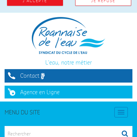
J'ACCEPTE
JE REFUSE
Je mets à jour mes coordonnées
L'eau, notre métier
Contact
Agence en Ligne
ENTRETIEN ET VIDANGE
MENU DU SITE
Economisez jusqu'à 30% avec notre tarif de groupe.
En savoir plus