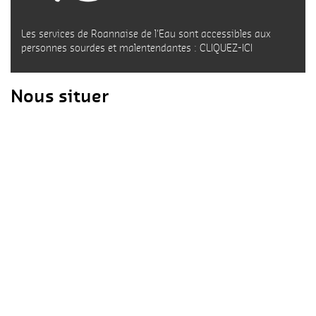
Les services de Roannaise de l'Eau sont accessibles aux
personnes sourdes et malentendantes :
CLIQUEZ-ICI
Nous situer